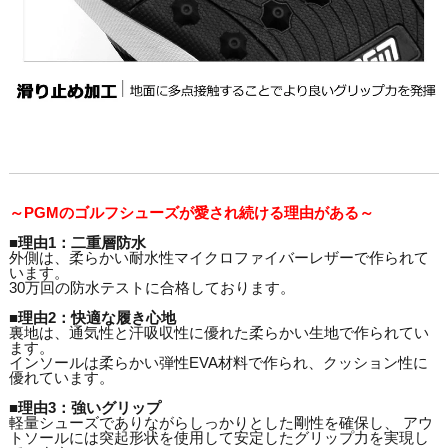
～PGMのゴルフシューズが愛され続ける理由がある～
■理由1：二重層防水
外側は、柔らかい耐水性マイクロファイバーレザーで作られて
います。
30万回の防水テストに合格しております。
■理由2：快適な履き心地
裏地は、通気性と汗吸収性に優れた柔らかい生地で作られてい
ます。
インソールは柔らかい弾性EVA材料で作られ、クッション性に
優れています。
■理由3：強いグリップ
軽量シューズでありながらしっかりとした剛性を確保し、 アウ
トソールには突起形状を使用して安定したグリップ力を実現し