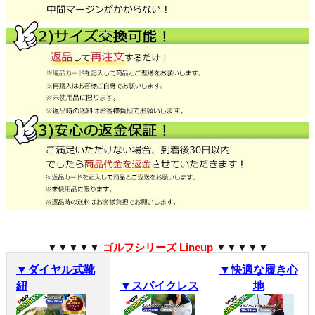
▼▼▼▼▼
ゴルフシリーズ Lineup
▼▼▼▼▼
▼
ダイヤル式靴
▼
快適な履き心
紐
▼
スパイクレス
地