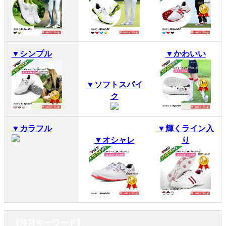
▼
シンプル
▼
かわいい
▼
ソフトスパイ
ク
▼
カラフル
▼
輝くライン入
▼
オシャレ
り
【注目キーワード】