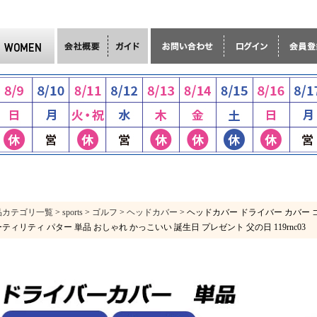
品カテゴリ一覧
>
sports
>
ゴルフ
>
ヘッドカバー
> ヘッドカバー ドライバー カバー 
ティリティ パター 単品 おしゃれ かっこいい 誕生日 プレゼント 父の日 119rnc03