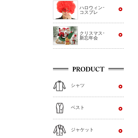
ハロウィン･
コスプレ
クリスマス･
新忘年会
シャツ
ベスト
ジャケット