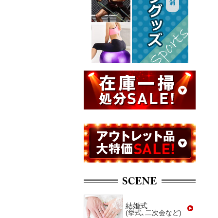
結婚式
(挙式､二次会など)