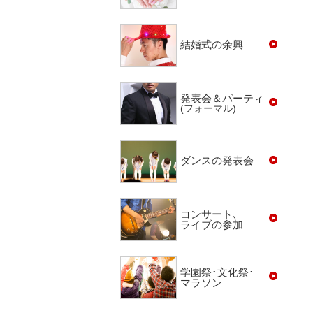
結婚式の余興
発表会＆パーティ
(フォーマル)
ダンスの発表会
コンサート､
ライブの参加
学園祭･文化祭･
マラソン