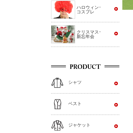
ハロウィン･
コスプレ
クリスマス･
新忘年会
シャツ
ベスト
ジャケット