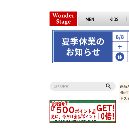
商品
4個付
ネス 