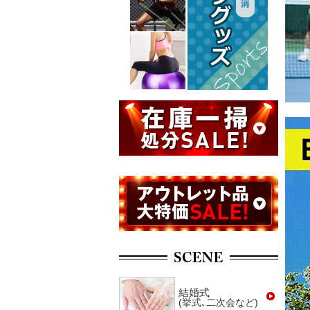
結婚式
(挙式､二次会など)