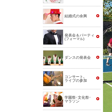
結婚式の余興
発表会＆パーティ
(フォーマル)
ダンスの発表会
コンサート､
ライブの参加
学園祭･文化祭･
マラソン